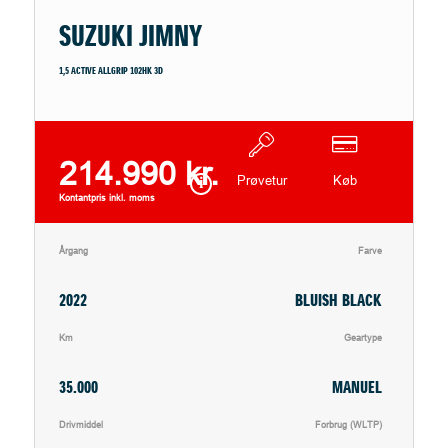
SUZUKI JIMNY
1,5 ACTIVE ALLGRIP 102HK 3D
214.990 kr.
Prøvetur
Køb
Kontantpris inkl. moms
Årgang
Farve
2022
BLUISH BLACK
Km
Geartype
35.000
MANUEL
Drivmiddel
Forbrug (WLTP)