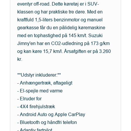
eventyr off-road. Dette køretøj er i SUV-
klassen og har praktiske tre døre. Med en
kraftfuld 1,5-liters benzinmotor og manuel
gearkasse får du en pålidelig køremaskine
med en tophastighed på 145 km/t. Suzuki
Jimny'en har en CO2-udledning på 173 g/km
og kan køre 15,7 km/l. Årsafgiften er på 3.260
kr.
**Udstyr inkluderer:**
- Anhængertræk, aftageligt
- El-spejle med varme
- Elruder for
- 4X4 firehjulstræk
- Android Auto og Apple CarPlay
- Bluetooth og håndfri telefon
- Adaptiv fartpilot