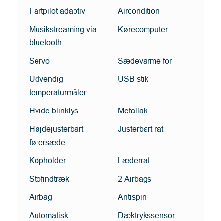
Fartpilot adaptiv
Aircondition
Musikstreaming via
Kørecomputer
bluetooth
Servo
Sædevarme for
Udvendig
USB stik
temperaturmåler
Hvide blinklys
Metallak
Højdejusterbart
Justerbart rat
førersæde
Kopholder
Læderrat
Stofindtræk
2 Airbags
Airbag
Antispin
Automatisk
Dæktrykssensor