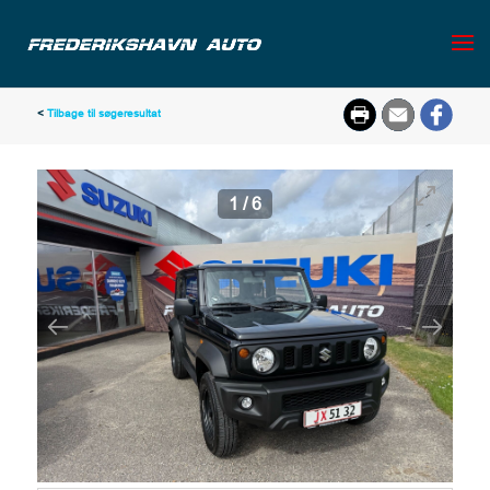
<
Tilbage til søgeresultat
1
/
6